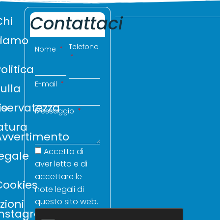
Contattaci
Chi
siamo
Telefono
Nome
olitica
E-mail
ulla
io
riservatezza
Messaggio
atura
Avvertimento
Accetto di
legale
aver letto e di
accettare le
Cookies
note legali di
questo sito web.
zioni
Instagram