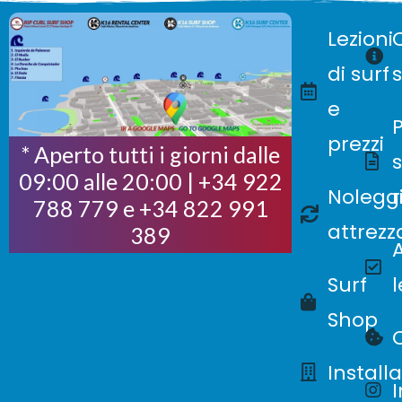
Lezioni
di surf
e
P
prezzi
* Aperto tutti i giorni dalle
s
09:00 alle 20:00 | +34 922
Nolegg
788 779 e +34 822 991
attrezz
389
Surf
Shop
Installa